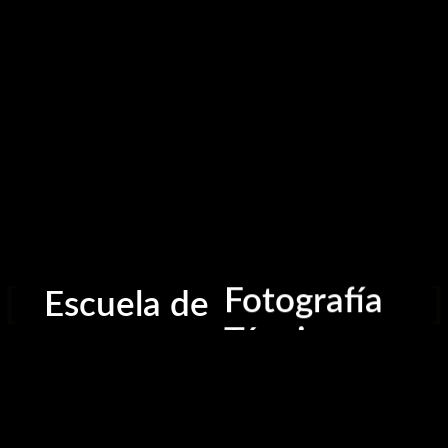
contacto@escuela-fotografia.com
Calle Alfonso de Cossío, 2, Sevilla
Fotografía
Escuela de
Técnica
Iluminación
Edición