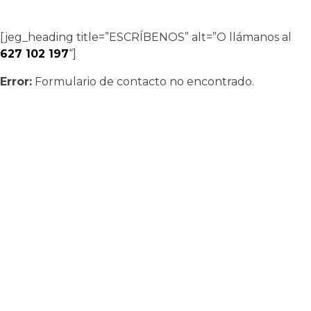
[jeg_heading title=”ESCRÍBENOS” alt=”O llámanos al
627 102 197
“]
Error:
Formulario de contacto no encontrado.
La escuela más innovadora y mejor valorada
por sus alumnos. Localizada en pleno barrio
de Nervión, a 150m de El Corte Inglés, el
amplio estudio cuenta con el equipo más
moderno para la docencia de Fotografía y la
realización de todo tipo de trabajos
fotográficos.
Calle Muñoz
Seca, 27, Edificio Oriente 41007 Sevilla.
Pulsa
AQUÍ
para