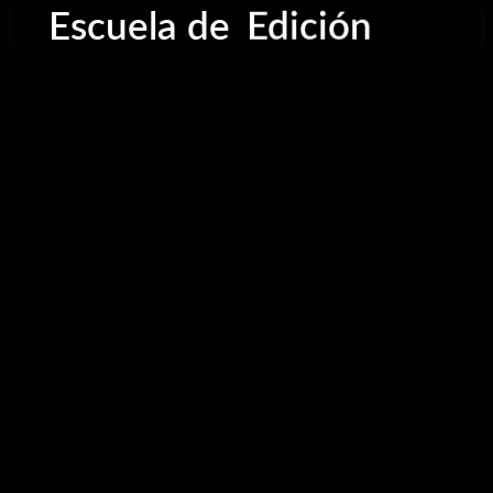
Edición
Escuela de
Creatividad
Instagram
Facebook
TikTok
Whatsapp
Escuela de Fotografía - Sevilla
Copyright © 2024 Miguel A. García-Magariño. Todos los
derechos reservados.
Contacto