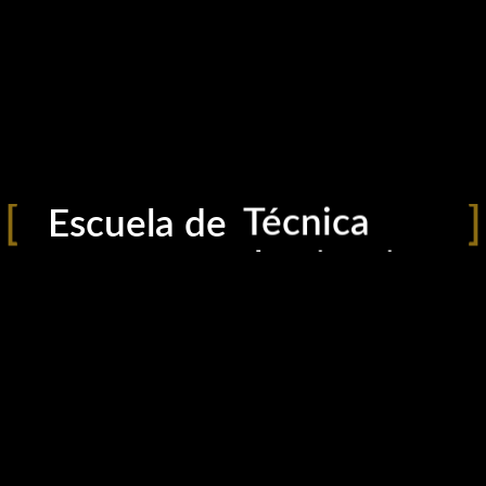
2024-12-23 181116
Compartir
23/12/2024
Fotografía
Técnica
Escuela de
Iluminación
Edición
Creatividad