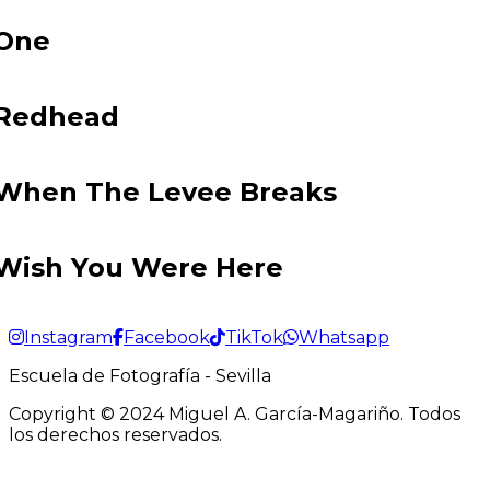
One
Redhead
When The Levee Breaks
Wish You Were Here
Instagram
Facebook
TikTok
Whatsapp
Escuela de Fotografía - Sevilla
Copyright © 2024 Miguel A. García-Magariño. Todos
los derechos reservados.