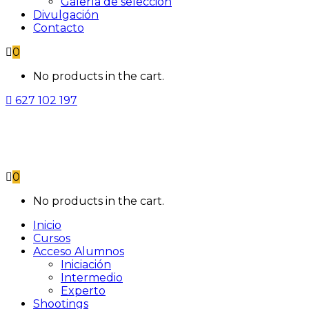
Galería de selección
Divulgación
Contacto
0
No products in the cart.
627 102 197
0
No products in the cart.
Inicio
Cursos
Acceso Alumnos
Iniciación
Intermedio
Experto
Shootings