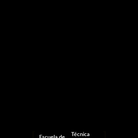
0
subir web-70
Fotografía
Técnica
Escuela de